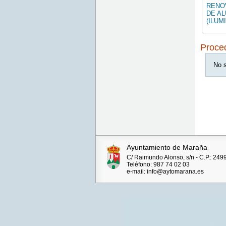
RENOV
DE A
(ILUM
Proce
No s
Ayuntamiento de Maraña
C/ Raimundo Alonso, s/n - C.P.: 249
Teléfono: 987 74 02 03
e-mail: info@aytomarana.es