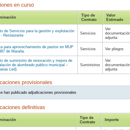
ciones en curso
Tipo de
Valor
minación
Contrato
Estimado
Ver
to de Servicios para la gestión y explotación
Servicios
documentació
 - Restaurante
adjunta
a para aprovechamiento de pastos en MUP
Servicios
Ver pliegos
87 de Maraña.
to de suministro de renovación y mejora de
Ver
talación de alumbrado publico municipal –
Suministros
documentació
narias Led)
adjunta
caciones provisionales
e han publicado adjudicaciones provisionales
caciones definitivas
Tipo de
minación
Importe
Contrato