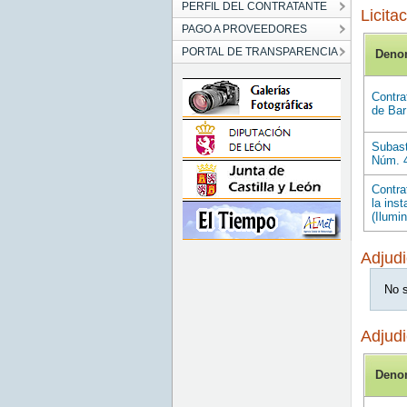
PERFIL DEL CONTRATANTE
Licita
PAGO A PROVEEDORES
PORTAL DE TRANSPARENCIA
Deno
Contra
de Bar
Subast
Núm. 4
Contra
la ins
(Ilumi
Adjudi
No s
Adjudi
Deno